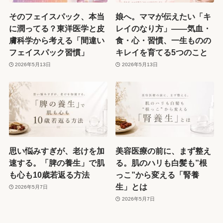
そのフェイスパック、本当
娘へ。ママが伝えたい「キ
に潤ってる？東洋医学と皮
レイのなり方」——気血・
膚科学から考える「間違い
食・心・習慣、一生ものの
フェイスパック習慣」
キレイを育てる5つのこと
2026年5月13日
2026年5月13日
思い悩みすぎが、老けを加
美容医療の前に、まず整え
速する。「脾の養生」で肌
る。肌のハリも白髪も”根
も心も10歳若返る方法
っこ”から変える「腎養
生」とは
2026年5月7日
2026年5月7日