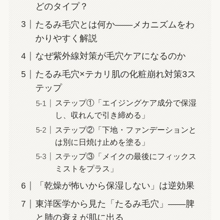
どのタイプ？
たるみ毛穴とは何か——メカニズムをわ
かりやすく解説
なぜ紫外線対策が毛穴ケアになるのか
たるみ毛穴×テカリ肌の化粧崩れ対策3ス
テップ
ステップ①「エイジングケア成分で保湿
し、収れんで引き締める」
ステップ②「下地・ファンデーションと
は別に日焼け止めを塗る」
ステップ③「メイクの最後にフィックス
ミストをプラス」
「乾燥が怖いから保湿しない」は逆効果
東洋医学から見た「たるみ毛穴」——脾
と肺の衰えが肌に出る