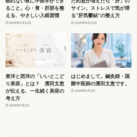
眠れない夜に中医学ができ
ため息が増えたら「肝」の
ること。心・胃・肝胆を整
サイン。ストレスで気が滞
える、やさしい入眠習慣
る”肝気鬱結”の整え方
2026年5月12日
2026年5月12日
東洋と西洋の「いいとこど
はじめまして。鍼灸師・国
り美容」とは？ 濱田文恵
際中医師の濱田文恵です。
が伝える、一生続く美容の
2026年5月1日
考え方
2026年5月1日