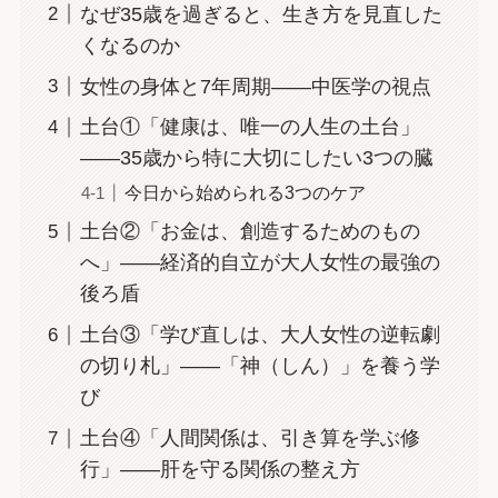
なぜ35歳を過ぎると、生き方を見直した
くなるのか
女性の身体と7年周期——中医学の視点
土台①「健康は、唯一の人生の土台」
——35歳から特に大切にしたい3つの臓
今日から始められる3つのケア
土台②「お金は、創造するためのもの
へ」——経済的自立が大人女性の最強の
後ろ盾
土台③「学び直しは、大人女性の逆転劇
の切り札」——「神（しん）」を養う学
び
土台④「人間関係は、引き算を学ぶ修
行」——肝を守る関係の整え方