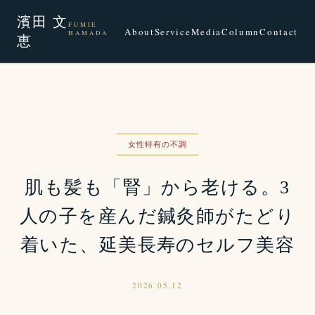
濱田 文
FUMIE
About
Service
Media
Column
Contact
HAMADA
恵
女性特有の不調
肌も髪も「腎」から老ける。3
人の子を産んだ鍼灸師がたどり
着いた、延美長寿のセルフ美容
2026.05.12