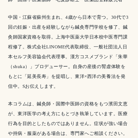
中国・江蘇省蘇州生まれ、4歳から日本で育つ。30代で3
回の妊娠・出産を経験しながら鍼灸専門学校を修了、鍼
灸師国家資格を取得。上海中医薬大学日本校中医専門課
程修了。株式会社LINOME代表取締役、一般社団法人日
本セルフ美容協会代表理事。漢方コスメブランド「朱華
（shuka）」プロデューサー。自身の産後の腎虚体験を
もとに「延美長寿」を提唱し、東洋×西洋の美養法を発
信中。Sお伝えします。
本コラムは、鍼灸師・国際中医師の資格をもつ濱田文恵
が、東洋医学の考え方にもとづき執筆しています。医療
行為を目的としたものではありません。症状が強い場合
や持病・服薬がある場合は、専門家へご相談ください。