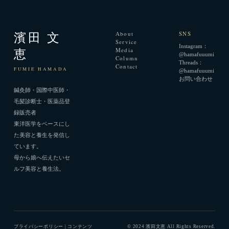
About
SNS
濱田 文
Service
Instagram：
Media
恵
@hamafuuumi
Column
Threads：
Contact
FUMIE HAMADA
@hamafuuumi
お問い合わせ
鍼灸師・国際中医師・
毛髪診断士・医薬品登
録販売者
東洋医学をベースにし
た美容と養生を発信し
ています。
母から娘へ伝えたいセ
ルフ美容と養生法。
プライバシーポリシー | コンテンツ
© 2024 濱田文恵 All Rights Reserved.