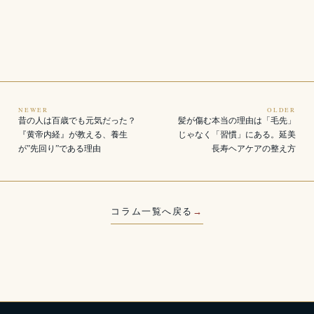
NEWER
OLDER
昔の人は百歳でも元気だった？
髪が傷む本当の理由は「毛先」
『黄帝内経』が教える、養生
じゃなく「習慣」にある。延美
が”先回り”である理由
長寿ヘアケアの整え方
コラム一覧へ戻る
→