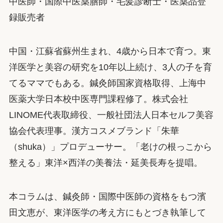
中医師・国際中医薬膳師・毛髪診断士・医薬品登
録販売者
中国・江蘇省蘇州生まれ、4歳から日本で育つ。東
洋医学と美容の研究を10年以上続け、3人の子を育
てるママでもある。鍼灸師国家資格取得、上海中
医薬大学日本校中医専門課程修了。株式会社
LINOME代表取締役、一般社団法人日本セルフ美容
協会代表理事。漢方コスメブランド「朱華
（shuka）」プロデューサー。「老けの根っこから
整える」東洋×西洋の美養法・延美長寿を提唱。
本コラムは、鍼灸師・国際中医師の資格をもつ濱
田文恵が、東洋医学の考え方にもとづき執筆して