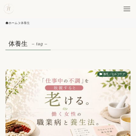
ホーム
体養生
体養生
– tag –
養生・セルフケア